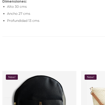
Dimensiones:
Alto 30 cms
Ancho 27 cms
Profundidad 13 cms
New!
New!