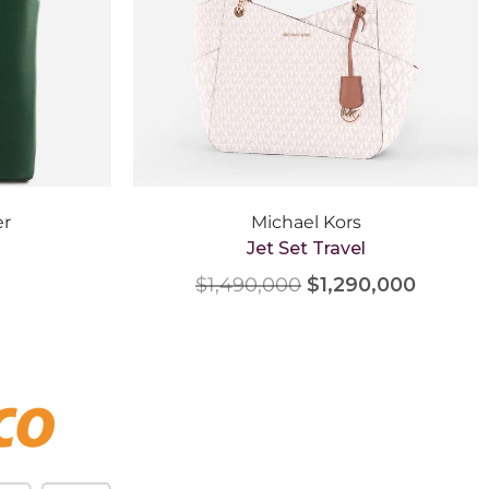
er
Michael Kors
Jet Set Travel
$
1,490,000
$
1,290,000