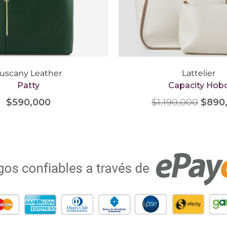
uscany Leather
Lattelier
Patty
Capacity Hob
$
590,000
$
1,190,000
$
890